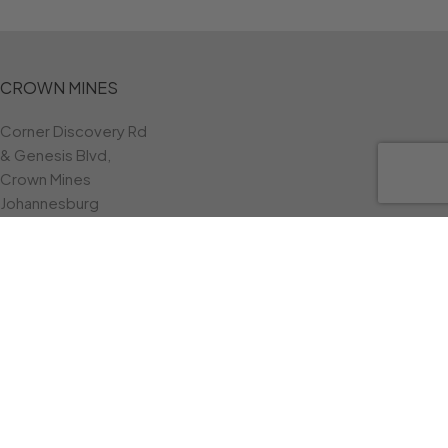
CROWN MINES
Corner Discovery Rd
& Genesis Blvd,
Crown Mines
Johannesburg
Phone:
011 830 0538
BOKSBURG
Towers Shopping Center 136 North Rand Road Jansen Park
Boksburg
CUSTOMER CARE
Contact Us
Privacy Policy