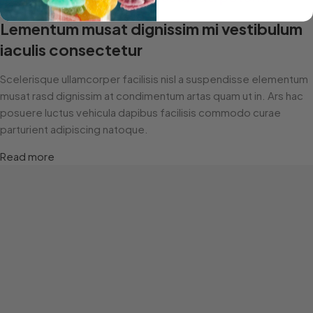
Lementum musat dignissim mi vestibulum
iaculis consectetur
Scelerisque ullamcorper facilisis nisl a suspendisse elementum
musat rasd dignissim at condimentum artas quam ut in. Ars hac
posuere luctus vehicula dapibus facilisis commodo curae
parturient adipiscing natoque.
Read more