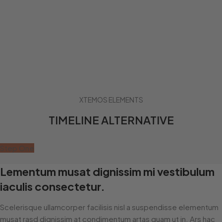
XTEMOS ELEMENTS
TIMELINE ALTERNATIVE
Step One
Lementum musat dignissim mi vestibulum
iaculis consectetur.
Scelerisque ullamcorper facilisis nisl a suspendisse elementum
musat rasd dignissim at condimentum artas quam ut in. Ars hac